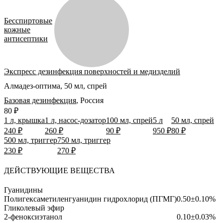
Бесспиртовые
кожные
антисептики
Экспресс дезинфекция поверхностей и медизделий
Алмадез-оптима, 50 мл, спрей
Базовая дезинфекция
,
Россия
80 ₽
1 л, крышка
1 л, насос-дозатор
100 мл, спрей
5 л
50 мл, спрей
240 ₽
260 ₽
90 ₽
950 ₽
80 ₽
500 мл, триггер
750 мл, триггер
230 ₽
270 ₽
ДЕЙСТВУЮЩИЕ ВЕЩЕСТВА
Гуанидины
Полигексаметиленгуанидин гидрохлорид (ПГМГ)
0.50±0.10%
Гликолевый эфир
2-феноксиэтанол
0.10±0.03%