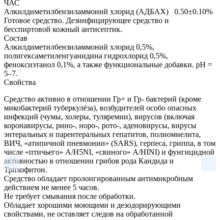
ЧАС
Алкилдиметилбензиламмоний хлорид (АДБАХ)
0.50±0.10%
Готовое средство.
Дезинфицирующее средство и
бесспиртовой кожный антисептик.
Состав
Алкилдиметилбензиламмоний хлорид 0,5%,
полигексаметиленгуанидина гидрохлорид 0,5%,
феноксиэтанол 0,1%, а также функциональные добавки. pH =
5–7.
Свойства
Средство активно в отношении Гр+ и Гр- бактерий (кроме
микобактерий туберкулёза), возбудителей особо опасных
инфекций (чумы, холеры, туляремии), вирусов (включая
коронавирусы, рино-, норо-, рото-, аденовирусы, вирусы
энтеральных и парентеральных гепатитов, полиомиелита,
ВИЧ, «атипичной пневмонии» (SARS), герпеса, гриппа, в том
числе «птичьего» А/H5NI, «свиного» А/HINI) и фунгицидной
активностью в отношении грибов рода Кандида и
Трихофитон.
Средство обладает пролонгированным антимикробным
действием не менее 5 часов.
Не требует смывания после обработки.
Обладает хорошими моющими и дезодорирующими
свойствами, не оставляет следов на обработанной