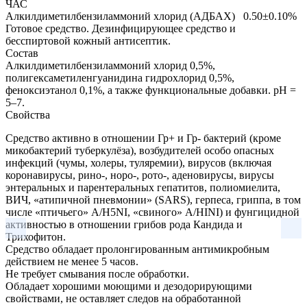
ЧАС
Алкилдиметилбензиламмоний хлорид (АДБАХ)
0.50±0.10%
Готовое средство.
Дезинфицирующее средство и
бесспиртовой кожный антисептик.
Состав
Алкилдиметилбензиламмоний хлорид 0,5%,
полигексаметиленгуанидина гидрохлорид 0,5%,
феноксиэтанол 0,1%, а также функциональные добавки. pH =
5–7.
Свойства
Средство активно в отношении Гр+ и Гр- бактерий (кроме
микобактерий туберкулёза), возбудителей особо опасных
инфекций (чумы, холеры, туляремии), вирусов (включая
коронавирусы, рино-, норо-, рото-, аденовирусы, вирусы
энтеральных и парентеральных гепатитов, полиомиелита,
ВИЧ, «атипичной пневмонии» (SARS), герпеса, гриппа, в том
числе «птичьего» А/H5NI, «свиного» А/HINI) и фунгицидной
активностью в отношении грибов рода Кандида и
Трихофитон.
Средство обладает пролонгированным антимикробным
действием не менее 5 часов.
Не требует смывания после обработки.
Обладает хорошими моющими и дезодорирующими
свойствами, не оставляет следов на обработанной