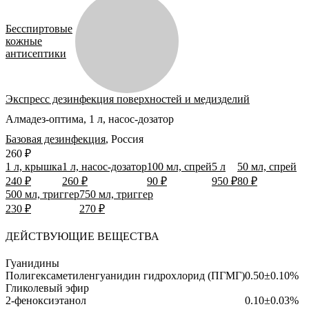
Бесспиртовые
кожные
антисептики
Экспресс дезинфекция поверхностей и медизделий
Алмадез-оптима, 1 л, насос-дозатор
Базовая дезинфекция
,
Россия
260 ₽
1 л, крышка
1 л, насос-дозатор
100 мл, спрей
5 л
50 мл, спрей
240 ₽
260 ₽
90 ₽
950 ₽
80 ₽
500 мл, триггер
750 мл, триггер
230 ₽
270 ₽
ДЕЙСТВУЮЩИЕ ВЕЩЕСТВА
Гуанидины
Полигексаметиленгуанидин гидрохлорид (ПГМГ)
0.50±0.10%
Гликолевый эфир
2-феноксиэтанол
0.10±0.03%