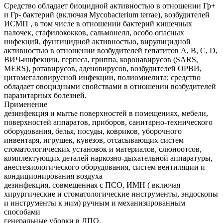
Средство обладает биоцидной активностью в отношении Гр+
и Гр- бактерий (включая Mycobacterium terrae), возбудителей
ИСМП , в том числе в отношении бактерий кишечных
палочек, стафилококков, сальмонелл, особо опасных
инфекций, фунгицидной активностью, вирулицидной
активностью в отношении возбудителей гепатитов А, B, C, D,
ВИЧ-инфекции, герпеса, гриппа, коронавирусов (SARS,
MERS), ротавирусов, аденовирусов, возбудителей ОРВИ,
цитомегаловирусной инфекции, полиомиелита; средство
обладает овоцидными свойствами в отношении возбудителей
паразитарных болезней.
Применение
дезинфекция и мытье поверхностей в помещениях, мебели,
поверхностей аппаратов, приборов, санитарно-технического
оборудования, белья, посуды, ковриков, уборочного
инвентаря, игрушек, кувезов, отсасывающих систем
стоматологических установок и материалов, слюноотсов,
комплектующих деталей наркозно-дыхательной аппаратуры,
анестезиологического оборудования, систем вентиляции и
кондиционирования воздуха
дезинфекция, совмещенная с ПСО, ИМН ( включая
хирургические и стоматологические инструменты, эндоскопы
и инструменты к ним) ручным и механизированным
способами
генеральные уборки в ЛПО.