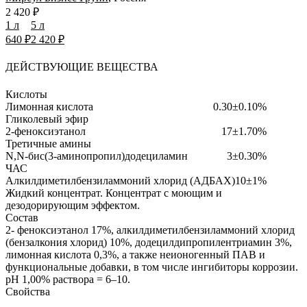
2 420 ₽
1 л
5 л
640 ₽
2 420 ₽
ДЕЙСТВУЮЩИЕ ВЕЩЕСТВА
Кислоты
Лимонная кислота
0.30±0.10%
Гликолевый эфир
2-феноксиэтанол
17±1.70%
Третичные амины
N,N-бис(3-аминопропил)додециламин
3±0.30%
ЧАС
Алкилдиметилбензиламмоний хлорид (АДБАХ)
10±1%
Жидкий концентрат.
Концентрат с моющим и
дезодорирующим эффектом.
Состав
2- феноксиэтанол 17%, алкилдиметилбензиламмоний хлорид
(бензалкония хлорид) 10%, додецилдипропилентриамин 3%,
лимонная кислота 0,3%, а также неионогенный ПАВ и
функциональные добавки, в том числе ингибиторы коррозии.
pH 1,00% раствора = 6–10.
Свойства