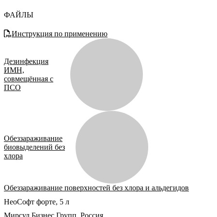
ФАЙЛЫ
Инструкция по применению
Дезинфекция
ИМН,
совмещённая с
ПСО
Обеззараживание
биовыделений без
хлора
Обеззараживание поверхностей без хлора и альдегидов
НеоСофт форте, 5 л
Мирсул Бизнес Групп
,
Россия