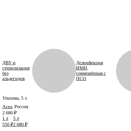
ДВУ и
Дезинфекция
стерилизация
ИМН,
без
совмещённая с
альдегидов
ПСО
Ультима, 5 л
Acea
,
Россия
2 680 ₽
1 л
5 л
550 ₽
2 680 ₽