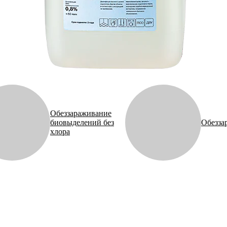
Обеззараживание
биовыделений без
Обезза
хлора