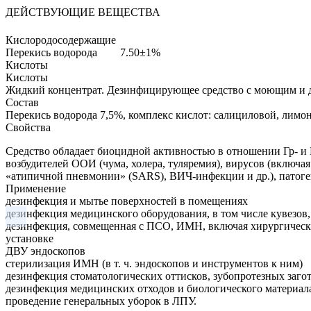
ДЕЙСТВУЮЩИЕ ВЕЩЕСТВА
Кислородосодержащие
Перекись водорода
7.50±1%
Кислоты
Кислоты
Жидкий концентрат.
Дезинфицирующее средство с моющим и 
Состав
Перекись водорода 7,5%, комплекс кислот: салициловой, лимон
Свойства
Средство обладает биоцидной активностью в отношении Гр- и Г
возбудителей ООИ (чума, холера, туляремия), вирусов (включа
«атипичной пневмонии» (SARS), ВИЧ-инфекции и др.), патоге
Применение
дезинфекция и мытье поверхностей в помещениях
дезинфекция медицинского оборудования, в том числе кувезов,
дезинфекция, совмещенная с ПСО, ИМН, включая хирургическ
установке
ДВУ эндоскопов
стерилизация ИМН (в т. ч. эндоскопов и инструментов к ним)
дезинфекция стоматологических оттисков, зубопротезных заго
дезинфекция медицинских отходов и биологического материала
проведение генеральных уборок в ЛПУ.