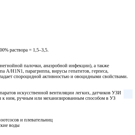
0% раствора = 1,5–3,5.
инегнойной палочки, анаэробной инфекции), а также
па А/H1N1, парагриппа, вирусы гепатитов, герпеса,
бладает спороцидной активностью и овоцидными свойствами.
ппаратов искусственной вентиляции легких, датчиков УЗИ
ы к ним, ручным или механизированным способом в УЗ
ноотсосов и плевательниц
ские воды