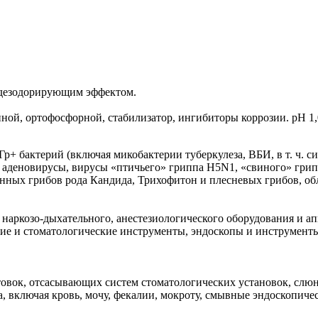
дезодорирующим эффектом.
ной, ортофосфорной, стабилизатор, ингибиторы коррозии. pH 1,0
р+ бактерий (включая микобактерии туберкулеза, ВБИ, в т. ч. с
я аденовирусы, вирусы «птичьего» гриппа H5N1, «свиного» грип
нных грибов рода Кандида, Трихофитон и плесневых грибов, о
 наркозо-дыхательного, анестезиологического оборудования и а
ие и стоматологические инструменты, эндоскопы и инструмент
товок, отсасывающих систем стоматологических установок, слю
, включая кровь, мочу, фекалии, мокроту, смывные эндоскопиче