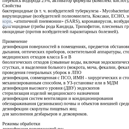
Перекись водорода 25%, активатор формулы (комплекс кислот)
Свойства
бактерицидные (в т. ч. возбудителей туберкулеза - Mycobacter
вирулицидные (возбудителей полиомиелита, Коксаки, ЕСНО, э
кори, «атипичной пневмонии» (SARS), коронавирусов, возбуд
фунгицидные (грибы рода Кандида, Трихофитон, плесневых гр
овоцидные (против возбудителей паразитарных болезней).
Применение
дезинфекция поверхностей в помещениях, предметов обстановк
дыхания, оптических приборов, осветительной аппаратуры, ст
медицинских отходов класса Б и В
биологических отходов (смывные воды, включая эндоскопическ
сгустках, и выделения больного (мокрота, моча, фекалии, фек
проведения генеральных уборок в ЛПО
дезинфекция, совмещенная с ПСО, ИМН - хирургических и сто
механизированным способом, в УЗ-установке или в МДМ
дезинфекция высокого уровня (ДВУ) эндоскопов
стерилизация изделий медицинского назначения
дезинфекция систем вентиляции и кондиционирования
обеззараживания (дезинвазии) почвы и объектов внешней сре
дезинфекции скорлупы пищевых яиц
для заполнения дезбарьеров и дезковриков.
Режимы обработки
дезинфекция поверхностей по: