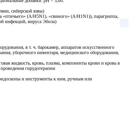
иональные добавки. pH = 3,00.
емии, сибирской язвы)
 «птичьего» (А/H5N1), «свиного» (А/H1N1)), парагриппа,
ой инфекций, вируса Эбола)
удования, в т. ч. барокамер, аппаратов искусственного
вания, уборочного инвентаря, медицинского оборудования,
вая жидкость, кровь, плазма, компоненты крови и кровь в
е проведения гирудотерапии
 эндоскопы и инструменты к ним, ручным или