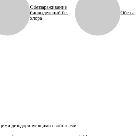
Обеззараживание
биовыделений без
Обезза
хлора
щими дезодорирующими свойствами.