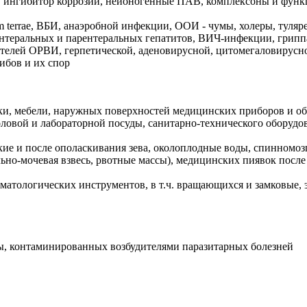
, ингибитор коррозии, неионогенные ПАВ, комплексоны и функц
ium terrae, ВБИ, анаэробной инфекции, ООИ - чумы, холеры, туляр
нтеральных и парентеральных гепатитов, ВИЧ-инфекции, гриппа
ителей ОРВИ, герпетической, аденовирусной, цитомегаловирусн
ибов и их спор
и, мебели, наружных поверхностей медицинских приборов и обор
оловой и лабораторной посуды, санитарно-технического оборудо
ие и после ополаскивания зева, околоплодные воды, спинномозго
ально-мочевая взвесь, рвотные массы), медицинских пиявок посл
матологических инструментов, в т.ч. вращающихся и замковые,
ды, контаминированных возбудителями паразитарных болезней