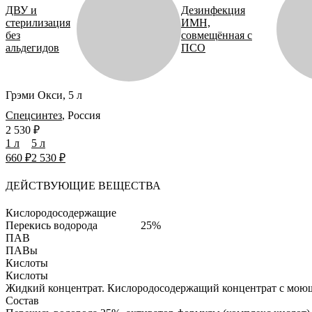
ДВУ и
Дезинфекция
стерилизация
ИМН,
без
совмещённая с
альдегидов
ПСО
Грэми Окси, 5 л
Спецсинтез
,
Россия
2 530 ₽
1 л
5 л
660 ₽
2 530 ₽
ДЕЙСТВУЮЩИЕ ВЕЩЕСТВА
Кислородосодержащие
Перекись водорода
25%
ПАВ
ПАВы
Кислоты
Кислоты
Жидкий концентрат.
Кислородосодержащий концентрат c мою
Состав