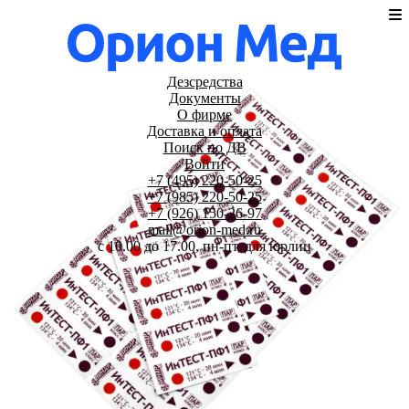
Дезсредства
Документы
О фирме
Доставка и оплата
Поиск по ДВ
Войти
+7 (495) 220-50-25
+7 (985) 220-50-25
+7 (926) 150-26-97
mail@orion-med.ru
c 10.00 до 17.00, пн-пт, для юрлиц