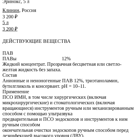
Эринокс, 5 л
Клинин
,
Россия
3 200 ₽
5 л
3 200 ₽
ДЕЙСТВУЮЩИЕ ВЕЩЕСТВА
ПАВ
ПАВы
12%
Жидкий концентрат.
Прозрачная бесцветная или светло-
желтая жидкость без запаха.
Состав
Анионные и неионогенные ПАВ 12%, триэтаноламин,
бутилгликоль и консервант. pH = 10–11.
Применение
ПСО ИМН, в том числе хирургических (включая
микрохирургические) и стоматологических (включая
вращающиеся) инструментов ручным или механизированным
способом с помощью ультразвука
предварительная и ПСО эндоскопов и инструментов к ним
ручным способом
окончательная очистки эндоскопов ручным способом перед
дезинфекцией высокого уровня (ДВУ).