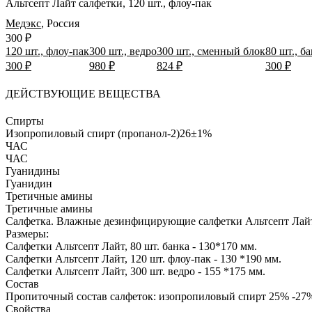
Альтсепт Лайт салфетки, 120 шт., флоу-пак
Медэкс
,
Россия
300 ₽
120 шт., флоу-пак
300 шт., ведро
300 шт., сменный блок
80 шт., б
300 ₽
980 ₽
824 ₽
300 ₽
ДЕЙСТВУЮЩИЕ ВЕЩЕСТВА
Спирты
Изопропиловый спирт (пропанол-2)
26±1%
ЧАС
ЧАС
Гуанидины
Гуанидин
Третичные амины
Третичные амины
Салфетка.
Влажные дезинфицирующие салфетки Альтсепт Лайт 
Размеры:
Салфетки Альтсепт Лайт, 80 шт. банка - 130*170 мм.
Салфетки Альтсепт Лайт, 120 шт. флоу-пак - 130 *190 мм.
Салфетки Альтсепт Лайт, 300 шт. ведро - 155 *175 мм.
Состав
Пропиточный состав салфеток: изопропиловый спирт 25% -27%,
Свойства