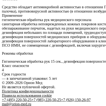
Средство обладает антимикробной активностью в отношении Гр+
палочка), противовирусной активностью (в отношении возбуд
Применение
гигиеническая обработка рук медицинского персонала
санитарная обработка неповрежденных кожных покровов кист
обеззараживание перчаток, надетых на руки медицинского пер
дезинфекция небольших по площади помещений, труднодоступн
дезинфекция поверхностей медицинских приборов и оборудова
дезинфекция поверхностей лабораторного оборудования в клин
ПСО ИМН, не совмещенная с дезинфекцией, включая хирургиче
Режимы обработки
Гигиеническая обработка рук 15 сек., дезинфекция поверхностей
Класс опасности
4
Срок годности
—
в запечатанной упаковке
: 5 лет
© 2009–2026 Орион Мед
Не является публичной офертой.
Политика конфиденциальности
Правила использования cookie
+7 (495) 220-50-25
+7 (985) 220-50-25
+7 (926) 150-26-97
mail@orion-med.ru