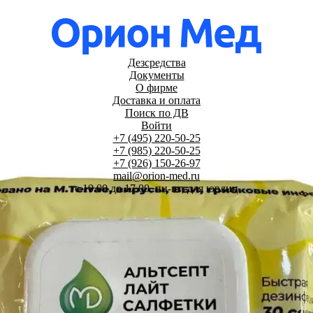
Дезсредства
Документы
О фирме
Доставка и оплата
Поиск по ДВ
Войти
+7 (495) 220-50-25
+7 (985) 220-50-25
+7 (926) 150-26-97
mail@orion-med.ru
c 10.00 до 17.00, пн-пт, для юрлиц