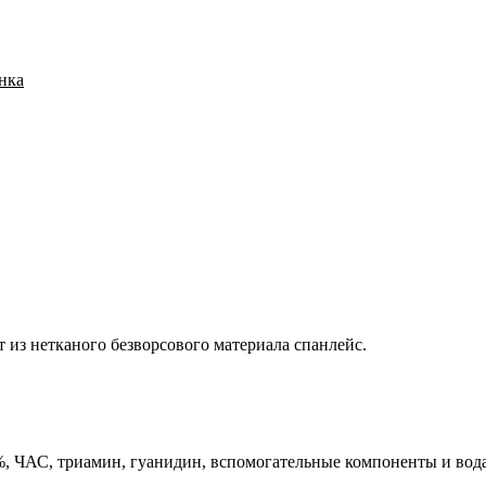
анка
из нетканого безворсового материала спанлейс.
 ЧАС, триамин, гуанидин, вспомогательные компоненты и вода.