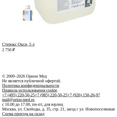
Т
Стерокс Окси, 5 л
2
2 750 ₽
© 2009–2026 Орион Мед
Не является публичной офертой.
Политика конфиденциальности
Правила использования cookie
+7 (495) 220-50-25
+7 (985) 220-50-25
+7 (926) 150-26-97
mail@orion-med.ru
c 10.00 до 17.00, пн-пт, для юрлиц
Москва, ул. Свободы, д. 35, стр. 21, заезд с ул. Новопоселковая
Схема проезда на склад