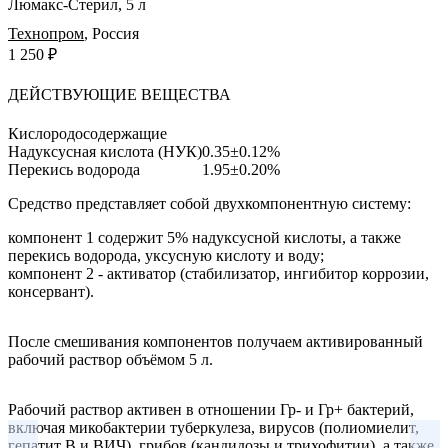
Люмакс-Стерил, 5 л
Технопром
,
Россия
1 250 ₽
ДЕЙСТВУЮЩИЕ ВЕЩЕСТВА
Кислородосодержащие
Надуксусная кислота (НУК)
0.35±0.12%
Перекись водорода
1.95±0.20%
Средство представляет собой двухкомпонентную систему:
компонент 1 содержит 5% надуксусной кислоты, а также
перекись водорода, уксусную кислоту и воду;
компонент 2 - активатор (стабилизатор, ингибитор коррозии,
консервант).
После смешивания компонентов получаем активированный
рабочий раствор объёмом 5 л.
Рабочий раствор активен в отношении Гр- и Гр+ бактерий,
включая микобактерии туберкулеза, вирусов (полиомиелит,
гепатит В и ВИЧ), грибов (кандидозы и трихофитии), а также