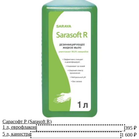
Сарасофт Р (Sarasoft R)
1 л, еврофлакон
395 ₽
5 л, канистра
1 600 ₽