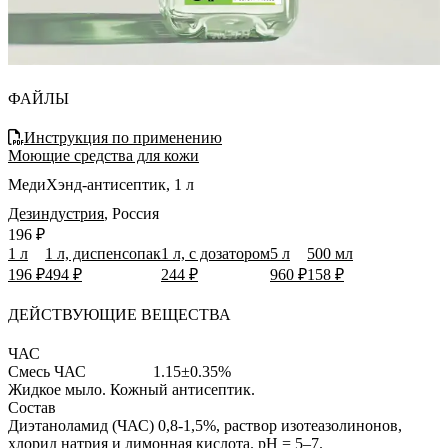
ФАЙЛЫ
Инструкция по применению
Моющие средства для кожи
МедиХэнд-антисептик, 1 л
Дезиндустрия
,
Россия
196 ₽
1 л
1 л, диспенсопак
1 л, с дозатором
5 л
500 мл
196 ₽
494 ₽
244 ₽
960 ₽
158 ₽
ДЕЙСТВУЮЩИЕ ВЕЩЕСТВА
ЧАС
Смесь ЧАС
1.15±0.35%
Жидкое мыло.
Кожный антисептик.
Состав
Диэтанолaмид (ЧАС) 0,8-1,5%, раствор изотеазолинонов,
хлорид натрия и лимонная кислота. pH = 5–7.