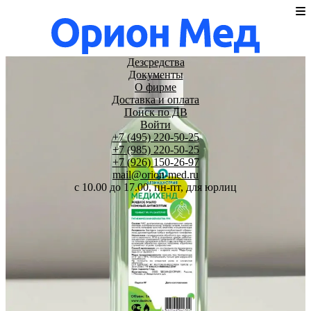
Дезсредства
Документы
О фирме
Доставка и оплата
Поиск по ДВ
Войти
+7 (495) 220-50-25
+7 (985) 220-50-25
+7 (926) 150-26-97
mail@orion-med.ru
c 10.00 до 17.00, пн-пт, для юрлиц