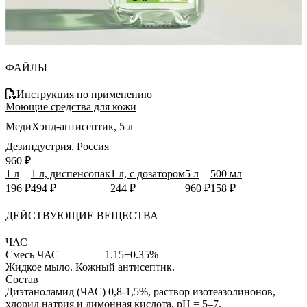
ФАЙЛЫ
Инструкция по применению
Моющие средства для кожи
МедиХэнд-антисептик, 5 л
Дезиндустрия
,
Россия
960 ₽
1 л
1 л, диспенсопак
1 л, с дозатором
5 л
500 мл
196 ₽
494 ₽
244 ₽
960 ₽
158 ₽
ДЕЙСТВУЮЩИЕ ВЕЩЕСТВА
ЧАС
Смесь ЧАС
1.15±0.35%
Жидкое мыло.
Кожный антисептик.
Состав
Диэтанолaмид (ЧАС) 0,8-1,5%, раствор изотеазолинонов,
хлорид натрия и лимонная кислота. pH = 5–7.