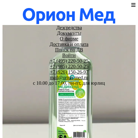
Дезсредства
Документы
О фирме
Доставка и оплата
Поиск по ДВ
Войти
+7 (495) 220-50-25
+7 (985) 220-50-25
+7 (926) 150-26-97
mail@orion-med.ru
c 10.00 до 17.00, пн-пт, для юрлиц