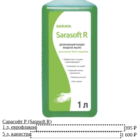
Сарасофт Р (Sarasoft R)
1 л, еврофлакон
395 ₽
5 л, канистра
1 600 ₽