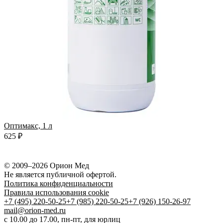
Оптимакс, 1 л
О
625 ₽
6
© 2009–2026 Орион Мед
Не является публичной офертой.
Политика конфиденциальности
Правила использования cookie
+7 (495) 220-50-25
+7 (985) 220-50-25
+7 (926) 150-26-97
mail@orion-med.ru
c 10.00 до 17.00, пн-пт, для юрлиц