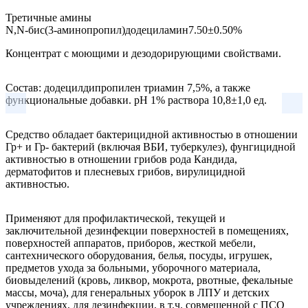
Третичные амины
N,N-бис(3-аминопропил)додециламин
7.50±0.50%
Концентрат с моющими и дезодорирующими свойствами.
Состав: додецилдипропилен триамин 7,5%, а также
функциональные добавки. рН 1% раствора 10,8±1,0 ед.
Средство обладает бактерицидной активностью в отношении
Гр+ и Гр- бактерий (включая ВБИ, туберкулез), фунгицидной
активностью в отношении грибов рода Кандида,
дерматофитов и плесневых грибов, вирулицидной
активностью.
Применяют для профилактической, текущей и
заключительной дезинфекции поверхностей в помещениях,
поверхностей аппаратов, приборов, жесткой мебели,
сантехнического оборудования, белья, посуды, игрушек,
предметов ухода за больными, уборочного материала,
биовыделений (кровь, ликвор, мокрота, рвотные, фекальные
массы, моча), для генеральных уборок в ЛПУ и детских
учреждениях, для дезинфекции, в т.ч. совмещенной с ПСО