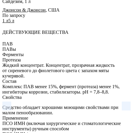
Сайдезим, 1 л
Джонсон & Джонсон
,
США
По запросу
1 л
5 л
ДЕЙСТВУЮЩИЕ ВЕЩЕСТВА
ПАВ
ПАВы
Ферменты
Протеаза
Жидкий концентрат.
Концентрат, прозрачная жидкость
от сиреневого до фиолетового цвета с запахом мяты
кучерявой.
Состав
Комплекс ПАВ менее 15%, фермент (протеаза) менее 1%,
ингибиторы коррозии, стабилизаторы. pH = 7,8–8,8.
Свойства
Средство обладает хорошими моющими свойствами при
малом пенообразовании.
Применение
ПСО ИМН (включая хирургические и стоматологические
инструменты) ручным способом