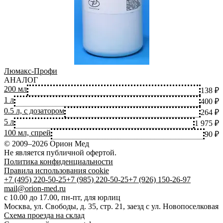
Люмакс-Профи
АНАЛОГ
2
200 мл
138 ₽
1
1 л
400 ₽
5
0.5 л, с дозатором
264 ₽
5
5 л
1 975 ₽
100 мл, спрей
90 ₽
© 2009–2026 Орион Мед
Не является публичной офертой.
Политика конфиденциальности
Правила использования cookie
+7 (495) 220-50-25
+7 (985) 220-50-25
+7 (926) 150-26-97
mail@orion-med.ru
c 10.00 до 17.00, пн-пт, для юрлиц
Москва, ул. Свободы, д. 35, стр. 21, заезд с ул. Новопоселковая
Схема проезда на склад