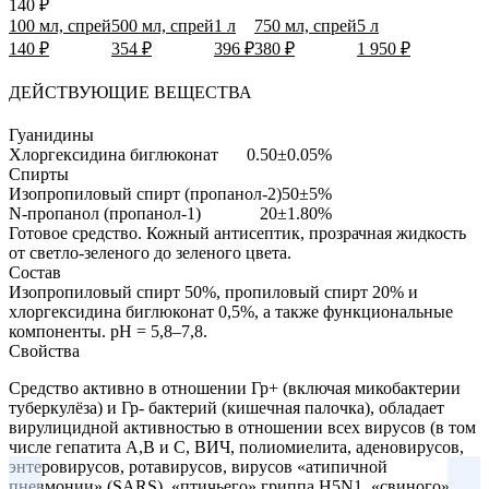
140 ₽
100 мл, спрей
500 мл, спрей
1 л
750 мл, спрей
5 л
140 ₽
354 ₽
396 ₽
380 ₽
1 950 ₽
ДЕЙСТВУЮЩИЕ ВЕЩЕСТВА
Гуанидины
Хлоргексидина биглюконат
0.50±0.05%
Спирты
Изопропиловый спирт (пропанол-2)
50±5%
N-пропанол (пропанол-1)
20±1.80%
Готовое средство.
Кожный антисептик, прозрачная жидкость
от светло-зеленого до зеленого цвета.
Состав
Изопропиловый спирт 50%, пропиловый спирт 20% и
хлоргексидина биглюконат 0,5%, а также функциональные
компоненты. pH = 5,8–7,8.
Свойства
Средство активно в отношении Гр+ (включая микобактерии
туберкулёза) и Гр- бактерий (кишечная палочка), обладает
вирулицидной активностью в отношении всех вирусов (в том
числе гепатита А,В и С, ВИЧ, полиомиелита, аденовирусов,
энтеровирусов, ротавирусов, вирусов «атипичной
пневмонии» (SARS), «птичьего» гриппа H5N1, «свиного»