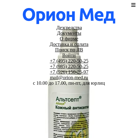
Дезсредства
Документы
О фирме
Доставка и оплата
Поиск по ДВ
Войти
+7 (495) 220-50-25
+7 (985) 220-50-25
+7 (926) 150-26-97
mail@orion-med.ru
c 10.00 до 17.00, пн-пт, для юрлиц