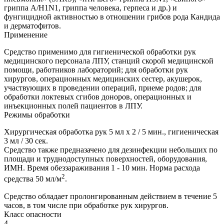
гриппа A/H1N1, гриппа человека, герпеса и др.) и
фунгицидной активностью в отношении грибов рода Кандида
и дерматофитов.
Применение
Средство применимо для гигиенической обработки рук
медицинского персонала ЛПУ, станций скорой медицинской
помощи, работников лабораторий; для обработки рук
хирургов, операционных медицинских сестер, акушерок,
участвующих в проведении операций, приеме родов; для
обработки локтевых сгибов доноров, операционных и
инъекционных полей пациентов в ЛПУ.
Режимы обработки
Хирургическая обработка рук 5 мл х 2 / 5 мин., гигиеническая
3 мл / 30 сек.
Средство также предназачено для дезинфекции небольших по
площади и труднодоступных поверхностей, оборудования,
ИМН. Время обеззараживания 1 - 10 мин. Норма расхода
2
средства 50 мл/м
.
Средство обладает пролонгированным действием в течение 5
часов, в том числе при обработке рук хирургов.
Класс опасности
4