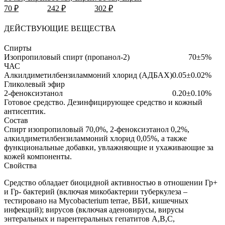
70 ₽
242 ₽
302 ₽
ДЕЙСТВУЮЩИЕ ВЕЩЕСТВА
Спирты
Изопропиловый спирт (пропанол-2)
70±5%
ЧАС
Алкилдиметилбензиламмоний хлорид (АДБАХ)
0.05±0.02%
Гликолевый эфир
2-феноксиэтанол
0.20±0.10%
Готовое средство.
Дезинфицирующее средство и кожный
антисептик.
Состав
Спирт изопропиловый 70,0%, 2-феноксиэтанол 0,2%,
алкилдиметилбензиламмоний хлорид 0,05%, а также
функциональные добавки, увлажняющие и ухаживающие за
кожей компоненты.
Свойства
Средство обладает биоцидной активностью в отношении Гр+
и Гр- бактерий (включая микобактерии туберкулеза –
тестировано на Mycobacterium terrae, ВБИ, кишечных
инфекций); вирусов (включая аденовирусы, вирусы
энтеральных и парентеральных гепатитов A,B,С,