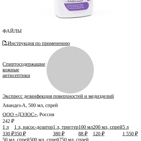
ФАЙЛЫ
Инструкция по применению
Спиртосодержащие
кожные
антисептики
Экспресс дезинфекция поверхностей и медизделий
Авандез-А, 500 мл, спрей
ООО «ДЭЗОС»
,
Россия
242 ₽
1 л
1 л, насос-дозатор
1 л, триггер
100 мл
200 мл, спрей
5 л
330 ₽
350 ₽
380 ₽
88 ₽
120 ₽
1 550 ₽
50 мл, спрей
500 мл, спрей
750 мл, спрей