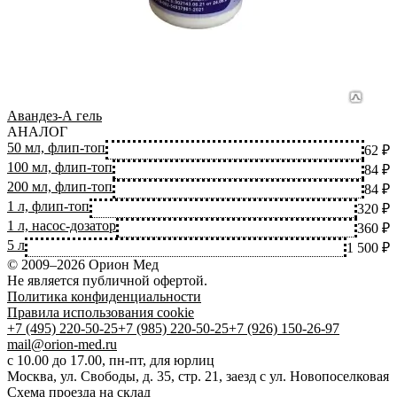
1
1
5
1
Авандез-А гель
2
АНАЛОГ
1
50 мл, флип-топ
62 ₽
100 мл, флип-топ
84 ₽
200 мл, флип-топ
84 ₽
1 л, флип-топ
320 ₽
1 л, насос-дозатор
360 ₽
5 л
1 500 ₽
© 2009–2026 Орион Мед
Не является публичной офертой.
Политика конфиденциальности
Правила использования cookie
+7 (495) 220-50-25
+7 (985) 220-50-25
+7 (926) 150-26-97
mail@orion-med.ru
c 10.00 до 17.00, пн-пт, для юрлиц
Москва, ул. Свободы, д. 35, стр. 21, заезд с ул. Новопоселковая
Схема проезда на склад