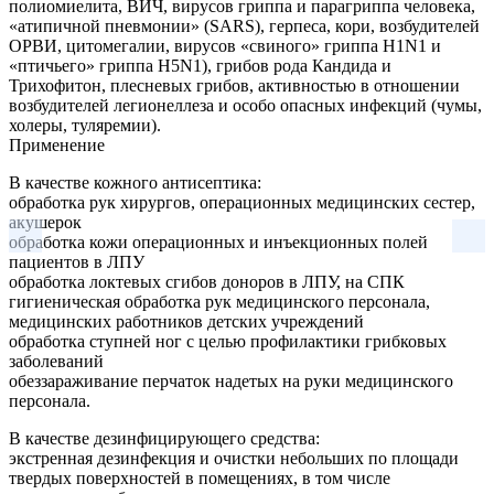
полиомиелита, ВИЧ, вирусов гриппа и парагриппа человека,
«атипичной пневмонии» (SARS), герпеса, кори, возбудителей
ОРВИ, цитомегалии, вирусов «свиного» гриппа H1N1 и
«птичьего» гриппа H5N1), грибов рода Кандида и
Трихофитон, плесневых грибов, активностью в отношении
возбудителей легионеллеза и особо опасных инфекций (чумы,
холеры, туляремии).
Применение
В качестве кожного антисептика:
обработка рук хирургов, операционных медицинских сестер,
акушерок
обработка кожи операционных и инъекционных полей
пациентов в ЛПУ
обработка локтевых сгибов доноров в ЛПУ, на СПК
гигиеническая обработка рук медицинского персонала,
медицинских работников детских учреждений
обработка ступней ног с целью профилактики грибковых
заболеваний
обеззараживание перчаток надетых на руки медицинского
персонала.
В качестве дезинфицирующего средства:
экстренная дезинфекция и очистки небольших по площади
твердых поверхностей в помещениях, в том числе