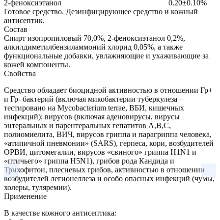
2-феноксиэтанол
0.20±0.10%
Готовое средство.
Дезинфицирующее средство и кожный
антисептик.
Состав
Спирт изопропиловый 70,0%, 2-феноксиэтанол 0,2%,
алкилдиметилбензиламмоний хлорид 0,05%, а также
функциональные добавки, увлажняющие и ухаживающие за
кожей компоненты.
Свойства
Средство обладает биоцидной активностью в отношении Гр+
и Гр- бактерий (включая микобактерии туберкулеза –
тестировано на Mycobacterium terrae, ВБИ, кишечных
инфекций); вирусов (включая аденовирусы, вирусы
энтеральных и парентеральных гепатитов A,B,С,
полиомиелита, ВИЧ, вирусов гриппа и парагриппа человека,
«атипичной пневмонии» (SARS), герпеса, кори, возбудителей
ОРВИ, цитомегалии, вирусов «свиного» гриппа H1N1 и
«птичьего» гриппа H5N1), грибов рода Кандида и
Трихофитон, плесневых грибов, активностью в отношении
возбудителей легионеллеза и особо опасных инфекций (чумы,
холеры, туляремии).
Применение
В качестве кожного антисептика: