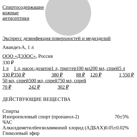
Спиртосодержащие
кожные
антисептики
Экспресс дезинфекция поверхностей и медизделий
Авандез-А, 1 л
ООО «ДЭЗОС»
,
Россия
330 ₽
1 л
1 л, насос-дозатор
1 л, триггер
100 мл
200 мл, спрей
5 л
330 ₽
350 ₽
380 ₽
88 ₽
120 ₽
1 550 ₽
50 мл, спрей
500 мл, спрей
750 мл, спрей
70 ₽
242 ₽
302 ₽
ДЕЙСТВУЮЩИЕ ВЕЩЕСТВА
Спирты
Изопропиловый спирт (пропанол-2)
70±5%
ЧАС
Алкилдиметилбензиламмоний хлорид (АДБАХ)
0.05±0.02%
Гликолевый эфир