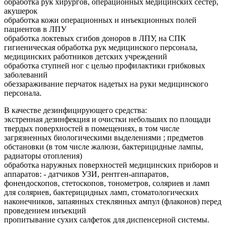
обработка рук хирургов, операционных медицинских сестер,
акушерок
обработка кожи операционных и инъекционных полей
пациентов в ЛПУ
обработка локтевых сгибов доноров в ЛПУ, на СПК
гигиеническая обработка рук медицинского персонала,
медицинских работников детских учреждений
обработка ступней ног с целью профилактики грибковых
заболеваний
обеззараживание перчаток надетых на руки медицинского
персонала.
В качестве дезинфицирующего средства:
экстренная дезинфекция и очистки небольших по площади
твердых поверхностей в помещениях, в том числе
загрязненных биологическими выделениями ; предметов
обстановки (в том числе жалюзи, бактерицидные лампы,
радиаторы отопления)
обработка наружных поверхностей медицинских приборов и
аппаратов: - датчиков УЗИ, рентген-аппаратов,
фонендоскопов, стетоскопов, тонометров, соляриев и ламп
для соляриев, бактерицидных ламп, стоматологических
наконечников, запаянных стеклянных ампул (флаконов) перед
проведением инъекций
пропитывание сухих салфеток для диспенсерной системы.