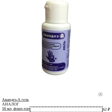
1
1
5
1
Авандез-А гель
2
АНАЛОГ
1
50 мл, флип-топ
62 ₽