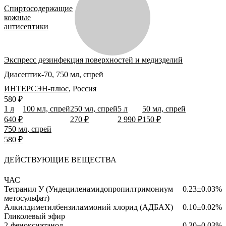
Спиртосодержащие
кожные
антисептики
Экспресс дезинфекция поверхностей и медизделий
Диасептик-70, 750 мл, спрей
ИНТЕРСЭН-плюс
,
Россия
580 ₽
1 л
100 мл, спрей
250 мл, спрей
5 л
50 мл, спрей
640 ₽
270 ₽
2 990 ₽
150 ₽
750 мл, спрей
580 ₽
ДЕЙСТВУЮЩИЕ ВЕЩЕСТВА
ЧАС
Тетранил У (Ундециленамидопропилтримониум
0.23±0.03%
метосульфат)
Алкилдиметилбензиламмоний хлорид (АДБАХ)
0.10±0.02%
Гликолевый эфир
2-феноксиэтанол
0.30±0.03%