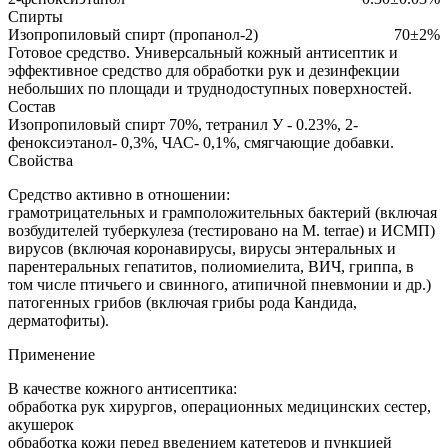
Спирты
Изопропиловый спирт (пропанол-2)
70±2%
Готовое средство.
Универсальный кожный антисептик и
эффективное средство для обработки рук и дезинфекции
небольших по площади и труднодоступных поверхностей.
Состав
Изопропиловый спирт 70%, тетранил У - 0.23%, 2-
феноксиэтанол- 0,3%, ЧАС- 0,1%, смягчающие добавки.
Свойства
Средство активно в отношении:
грамотрицательных и грамположительных бактерий (включая
возбудителей туберкулеза (тестировано на M. terrae) и ИСМП)
вирусов (включая коронавирусы, вирусы энтеральных и
парентеральных гепатитов, полиомиелита, ВИЧ, гриппа, в
том числе птичьего и свинного, атипичной пневмонии и др.)
патогенных грибов (включая грибы рода Кандида,
дерматофиты).
Применение
В качестве кожного антисептика:
обработка рук хирургов, операционных медицинских сестер,
акушерок
обработка кожи перед введением катетеров и пункцией