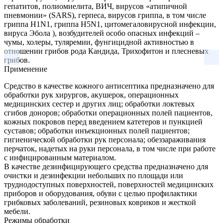
гепатитов, полиомиелита, ВИЧ, вирусов «атипичной
пневмонии» (SARS), герпеса, вирусов гриппа, в том числе
гриппа H1N1, гриппа H5N1, цитомегаловирусной инфекции,
вируса Эбола ), возбудителей особо опасных инфекций –
чумы, холеры, туляремии, фунгицидной активностью в
отношении грибов рода Кандида, Трихофитон и плесневых
грибов.
Применение
Средство в качестве кожного антисептика предназначено для
обработки рук хирургов, акушерок, операционных
медицинских сестер и других лиц; обработки локтевых
сгибов доноров; обработки операционных полей пациентов,
кожных покровов перед введением катетеров и пункцией
суставов; обработки инъекционных полей пациентов;
гигиенической обработки рук персонала; обеззараживания
перчаток, надетых на руки персонала, в том числе при работе
с инфицированным материалом.
В качестве дезинфицирующего средства предназначено для
очистки и дезинфекции небольших по площади или
труднодоступных поверхностей, поверхностей медицинских
приборов и оборудования, обуви с целью профилактики
грибковых заболеваний, резиновых ковриков и жесткой
мебели.
Режимы обработки