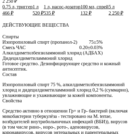
2 250 ₽
0.75 л, триггер
1 л
1 л, насос-дозатор
100 мл, спрей
5 л
466 ₽
520 ₽
535 ₽
132 ₽
2 250 ₽
ДЕЙСТВУЮЩИЕ ВЕЩЕСТВА
Спирты
Изопропиловый спирт (пропанол-2)
75±5%
Смесь ЧАС
0.20±0.03%
Алкилдиметилбензиламмоний хлорид (АДБАХ)
Дидецилдиметиламмоний хлорид
Готовое средство.
Дезинфицирующее средство и кожный
антисептик.
Состав
Изопропиловый спирт 75 %, алкилдиметилбензиламмоний
хлорид и дидецилдиметиламмоний хлорид 0,2 % (суммарно),
увлажняющие и ухаживающие за кожей компоненты.
Свойства
Средство активно в отношении Гр+ и Гр- бактерий (включая
микобактерии туберкулёза - тестировано на M. terrae,
возбудителей внутрибольничных инфекций (ВБИ)), вирусов
(в том числе рино-, норо-, рото-, аденовирусов,
коронавирусов, вирусов энтеральных и парентеральных