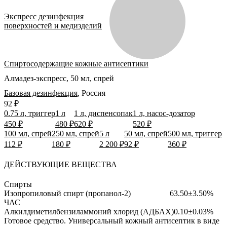
Экспресс дезинфекция
поверхностей и медизделий
Спиртосодержащие кожные антисептики
Алмадез-экспресс, 50 мл, спрей
Базовая дезинфекция
,
Россия
92 ₽
0.75 л, триггер
1 л
1 л, диспенсопак
1 л, насос-дозатор
450 ₽
480 ₽
620 ₽
520 ₽
100 мл, спрей
250 мл, спрей
5 л
50 мл, спрей
500 мл, триггер
112 ₽
180 ₽
2 200 ₽
92 ₽
360 ₽
ДЕЙСТВУЮЩИЕ ВЕЩЕСТВА
Спирты
Изопропиловый спирт (пропанол-2)
63.50±3.50%
ЧАС
Алкилдиметилбензиламмоний хлорид (АДБАХ)
0.10±0.03%
Готовое средство.
Универсальный кожный антисептик в виде