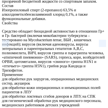
прозрачной бесцветной жидкости со спиртовым запахом.
Состав
Изопропиловый спирт (2-пропанол) 63,5% и
алкилдиметилбензиламмоний хлорид 0,1%, а также
функциональные добавки.
Свойства
Средство обладает биоцидной активностью в отношении Гр+
и Гр- бактерий (включая микобактерии туберкулеза –
тестировано на Mycobacterium terrae, ВБИ , кишечных
инфекций); вирусов (включая аденовирусы, вирусы
энтеральных и парентеральных гепатитов A,B,С,
полиомиелита, ВИЧ, вирусов гриппа и парагриппа человека,
«атипичной пневмонии» (SARS), герпеса, кори, возбудителей
ОРВИ, цитомегалии, вирусов «свиного» гриппа H1N1 и
«птичьего» гриппа H5N1), грибов рода Кандида и
Трихофитон.
Применение
для обработки рук хирургов, операционных медицинских
сестер, акушерок
для обработки кожи операционных и инъекционных полей
пациентов в ЛПУ
для обработки локтевых сгибов доноров в ЛПУ, на СПК
для гигиенической обработки рук медицинского персонала,
медицинских работников детских учреждений