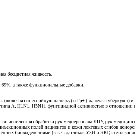
ая бесцветная жидкость.
69%, а также функциональные добавки.
- (включая синегнойную палочку) и Гр+ (включая туберкулез) 
е типа А, H1N1, H5N1), фунгицидной активностью в отношении 
 гигиеническая обработка рук медперсонала ЛПУ, рук медицинс
инъекционных полей пациентов и кожи локтевых сгибов доноров
знённых биовыделениями (в т. ч. датчиков УЗИ и ЭКГ, стетоскоп