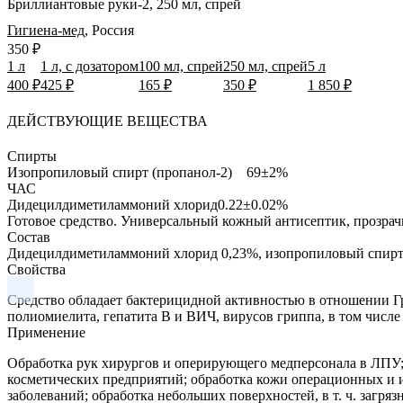
Бриллиантовые руки-2, 250 мл, спрей
Гигиена-мед
,
Россия
350 ₽
1 л
1 л, с дозатором
100 мл, спрей
250 мл, спрей
5 л
400 ₽
425 ₽
165 ₽
350 ₽
1 850 ₽
ДЕЙСТВУЮЩИЕ ВЕЩЕСТВА
Спирты
Изопропиловый спирт (пропанол-2)
69±2%
ЧАС
Дидецилдиметиламмоний хлорид
0.22±0.02%
Готовое средство.
Универсальный кожный антисептик, прозрачн
Состав
Дидецилдиметиламмоний хлорид 0,23%, изопропиловый спирт 
Свойства
Cредство обладает бактерицидной активностью в отношении Гр
полиомиелита, гепатита В и ВИЧ, вирусов гриппа, в том числ
Применение
Обработка рук хирургов и оперирующего медперсонала в ЛПУ;
косметических предприятий; обработка кожи операционных и 
заболеваний; обработка небольших поверхностей, в т. ч. загря