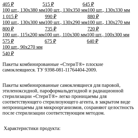
405 ₽
515 ₽
645 ₽
100 шт., 130х380 мм
100 шт., 130х350 мм
100 шт., 130х330 мм
1 015 ₽
990 ₽
880 ₽
100 шт., 130х300 мм
100 шт., 130х290 мм
100 шт., 130х270 мм
800 ₽
735 ₽
720 ₽
100 шт., 115х200 мм
100 шт., 110х300 мм
100 шт., 100х300 мм
575 ₽
675 ₽
640 ₽
100 шт., 90х270 мм
540 ₽
Пакеты комбинированные «СтериТ®» плоские
самоклеящиеся. ТУ 9398-081-11764404-2009.
Пакеты комбинированные самоклеящиеся для паровой,
этиленоксидной, пароформальдегидной и радиационной
стерилизации «СтериТ®» легко проницаемы для
соответствующего стерилизующего агента, в закрытом виде
непроницаемы для микроорганизмов, сохраняют целостность
после стерилизации соответствующим методом.
Характеристики продукта: