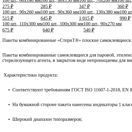
100 шт., 60х140 мм
100 шт., 60х150 мм
100 шт., 70х200 мм
100 шт
275 ₽
285 ₽
347 ₽
360 ₽
100 шт., 90х260 мм
100 шт., 90х360 мм
100 шт., 130х380 мм
100 ш
515 ₽
645 ₽
1 015 ₽
990 ₽
100 шт., 110х300 мм
100 шт., 100х300 мм
100 шт., 90х270 мм
675 ₽
640 ₽
540 ₽
Пакеты комбинированные «СтериТ®» плоские самоклеящиеся. 
Пакеты комбинированные самоклеящиеся для паровой, этилен
стерилизующего агента, в закрытом виде непроницаемы для м
Характеристики продукта:
• Соответствуют требованиям ГОСТ ISO 11607-1-2018, EN 8
• На бумажной стороне пакета нанесены индикаторы 1 класс
• Широкий диапазон типоразмеров;