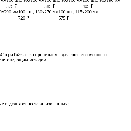
0 мм
100 шт., 90х150 мм
100 шт., 90х160 мм
100 шт., 90х190 мм
375 ₽
385 ₽
405 ₽
30х290 мм
100 шт., 130х270 мм
100 шт., 115х200 мм
720 ₽
575 ₽
«СтериТ®» легко проницаемы для соответствующего
ответствующим методом.
е изделия от нестерилизованных;