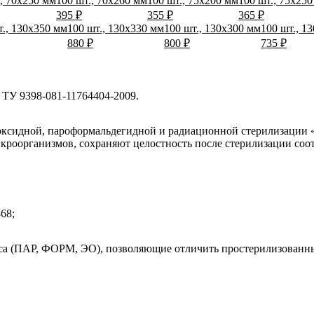
., 70х250 мм
100 шт., 70х260 мм
100 шт., 75х200 мм
100 шт., 75х25
395 ₽
355 ₽
365 ₽
т., 130х350 мм
100 шт., 130х330 мм
100 шт., 130х300 мм
100 шт., 1
880 ₽
800 ₽
735 ₽
ТУ 9398-081-11764404-2009.
оксидной, пароформальдегидной и радиационной стерилизации 
икроорганизмов, сохраняют целостность после стерилизации со
68;
а (ПАР, ФОРМ, ЭО), позволяющие отличить простерилизованны