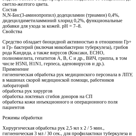
светло-желтого цвета.
Состав
N,N-Бис(3-аминопропил) додециламин (триамин) 0,4%,
дидецилдиметиламмоний хлорид 0,2%, функциональные
добавки для ухода за кожей. pH = 7–8.
Свойства
Средство обладает биоцидной активностью в отношении Гр+
и Гр- бактерий (включая микобактерии туберкулеза), грибов
рода Кандида, а также вирусов (Коксаки, ЕСНО,
полиомиелита, гепатитов А, В, С и др., ВИЧ, гриппа, в том
числе Н5NI, Н1N1, герпеса, аденовирусов и др.).
Применение
гигиеническая обработка рук медицинского персонала в ЛПУ,
в машинах скорой медицинской помощи, работников
лабораторий
обработка рук хирургов
обработка локтевых сгибов доноров на СП
обработка кожи инъекционного и операционного поля
пациентов
Режимы обработки
Хирургическая обработка рук 2,5 мл х 2 / 5 мин.,
гигиеническая 3 мл / 30 сек., для профилактики туберкулеза и