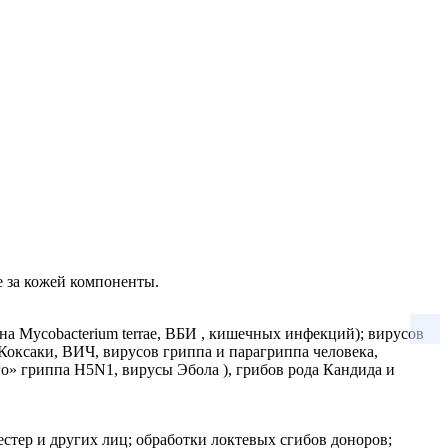
 за кожей компоненты.
на Mycobacterium terrae, ВБИ , кишечных инфекций); вирусов
Коксаки, ВИЧ, вирусов гриппа и парагриппа человека,
о» гриппа H5N1, вирусы Эбола ), грибов рода Кандида и
стер и других лиц; обработки локтевых сгибов доноров;