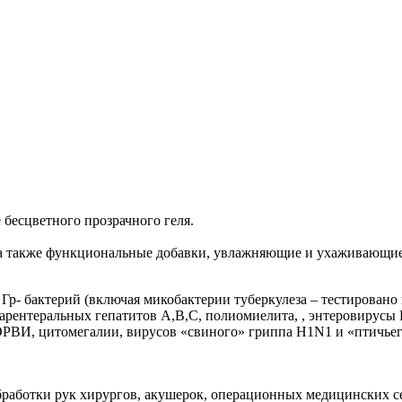
 бесцветного прозрачного геля.
 а также функциональные добавки, увлажняющие и ухаживающие
р- бактерий (включая микобактерии туберкулеза – тестировано 
арентеральных гепатитов A,B,С, полиомиелита, , энтеровирусы 
ОРВИ, цитомегалии, вирусов «свиного» гриппа H1N1 и «птичьег
бработки рук хирургов, акушерок, операционных медицинских се