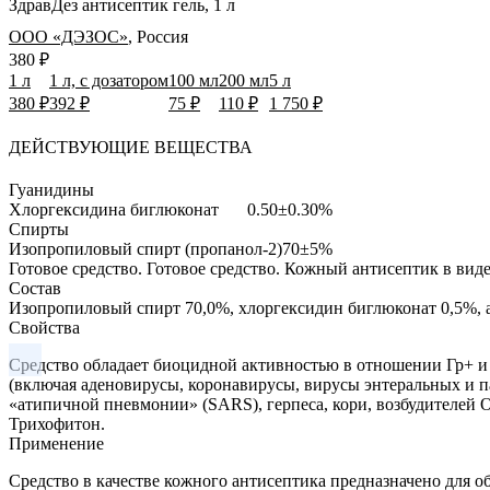
ЗдравДез антисептик гель, 1 л
ООО «ДЭЗОС»
,
Россия
380 ₽
1 л
1 л, с дозатором
100 мл
200 мл
5 л
380 ₽
392 ₽
75 ₽
110 ₽
1 750 ₽
ДЕЙСТВУЮЩИЕ ВЕЩЕСТВА
Гуанидины
Хлоргексидина биглюконат
0.50±0.30%
Спирты
Изопропиловый спирт (пропанол-2)
70±5%
Готовое средство.
Готовое средство. Кожный антисептик в виде
Состав
Изопропиловый спирт 70,0%, хлоргексидин биглюконат 0,5%,
Свойства
Средство обладает биоцидной активностью в отношении Гр+ и Г
(включая аденовирусы, коронавирусы, вирусы энтеральных и п
«атипичной пневмонии» (SARS), герпеса, кори, возбудителей 
Трихофитон.
Применение
Средство в качестве кожного антисептика предназначено для о