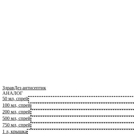
ЗдравДез антисептик
АНАЛОГ
50 мл, спрей
100 мл, спрей
200 мл, спрей
500 мл, спрей
750 мл, спрей
1 л, крышка