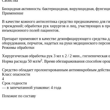
Свойства
Биоцидная активность: бактерицидная, вирулицидная, фунгици
Применение
В качестве кожного антисептика средство предназначено для 
учреждений; обработки рук хирургов и лиц, участвующих в п
инъекционного полей пациентов.
Препарат применяют в качестве дезинфицирующего средства д
оборудования, перчаток, надетых на руки медицинского персо
Режимы обработки
Хирургическая обработка рук 3 мл х 2 / 2 мин., гигиеническая о
2
Норма расхода 50 мл/м
. Время обеззараживания способом орош
Средство обладает пролонгированным антимикробным действие
Класс опасности
4
Срок годности
—
в запечатанной упаковке
: 4 года
Похожие по составу