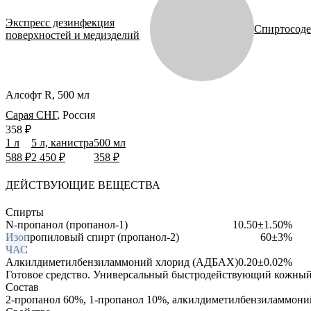
Экспресс дезинфекция
Спиртосоде
поверхностей и медизделий
Алсофт R, 500 мл
Сарая СНГ
,
Россия
358 ₽
1 л
5 л, канистра
500 мл
588 ₽
2 450 ₽
358 ₽
ДЕЙСТВУЮЩИЕ ВЕЩЕСТВА
Спирты
N-пропанол (пропанол-1)
10.50±1.50%
Изопропиловый спирт (пропанол-2)
60±3%
ЧАС
Алкилдиметилбензиламмоний хлорид (АДБАХ)
0.20±0.02%
Готовое средство.
Универсальный быстродействующий кожный 
Состав
2-пропанол 60%, 1-пропанол 10%, алкилдиметилбензиламмоний 