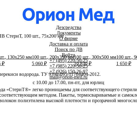
Дезсредства
Документы
 СтериТ, 100 шт., 75x200 мм
О фирме
Доставка и оплата
Поиск по ДВ
Войти
шт., 130х250 мм
100 шт., 200х350 мм
100 шт., 300х500 мм
100 шт., 
+7 (495) 220-50-25
5 ₽
5 060 ₽
10 830 ₽
1 650 ₽
+7 (985) 220-50-25
+7 (926) 150-26-97
ерекиси водорода. ТУ 9398-095-11764404-2012.
mail@orion-med.ru
c 10.00 до 17.00, пн-пт, для юрлиц
ода «СтериТ®» легко проницаемы для соответствующего стерили
 соответствующим методом. Пакеты, термосвариваемые и самокл
 волокон полиэтилена высокой плотности и прозрачной многосл