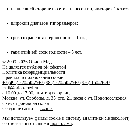
• на внешней стороне пакетов нанесен индикаторов 1 класса
• широкий диапазон типоразмеров;
• срок сохранения стерильности – 1 год;
• гарантийный срок годности – 5 лет.
© 2009–2026 Орион Мед
Не является публичной офертой.
Политика конфиденциальности
Правила использования cookie
+7 (495) 220-50-25
+7 (985) 220-50-25
+7 (926) 150-26-97
mail@orion-med.ru
c 10.00 до 17.00, пн-пт, для юрлиц
Москва, ул. Свободы, д. 35, стр. 21, заезд с ул. Новопоселковая
Схема проезда на склад
Создание сайта —
az.artel
Мы используем файлы cookie и систему аналитики Яндекс.Метри
соответствии с нашими
правилами
.