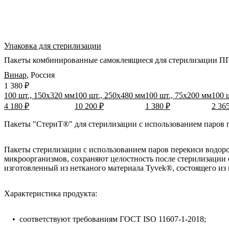
Упаковка для стерилизации
Пакеты комбинированные самоклеящиеся для стерилизации ППВ
Винар
,
Россия
1 380 ₽
100 шт., 150х320 мм
100 шт., 250х480 мм
100 шт., 75x200 мм
100 
4 180 ₽
10 200 ₽
1 380 ₽
2 36
Пакеты "СтериТ®" для стерилизации с использованием паров п
Пакеты стерилизации с использованием паров перекиси водор
микроорганизмов, сохраняют целостность после стерилизации
изготовленный из нетканого материала Tyvek®, состоящего из
Характеристика продукта:
• соответствуют требованиям ГОСТ ISO 11607-1-2018;