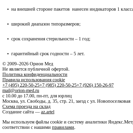
• на внешней стороне пакетов нанесен индикаторов 1 класса
• широкий диапазон типоразмеров;
• срок сохранения стерильности – 1 год;
• гарантийный срок годности – 5 лет.
© 2009–2026 Орион Мед
Не является публичной офертой.
Политика конфиденциальности
Правила использования cookie
+7 (495) 220-50-25
+7 (985) 220-50-25
+7 (926) 150-26-97
mail@orion-med.ru
c 10.00 до 17.00, пн-пт, для юрлиц
Москва, ул. Свободы, д. 35, стр. 21, заезд с ул. Новопоселковая
Схема проезда на склад
Создание сайта —
az.artel
Мы используем файлы cookie и систему аналитики Яндекс.Метри
соответствии с нашими
правилами
.