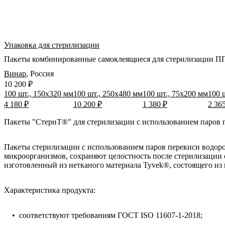
Упаковка для стерилизации
Пакеты комбинированные самоклеящиеся для стерилизации ППВ
Винар
,
Россия
10 200 ₽
100 шт., 150х320 мм
100 шт., 250х480 мм
100 шт., 75x200 мм
100 
4 180 ₽
10 200 ₽
1 380 ₽
2 36
Пакеты "СтериТ®" для стерилизации с использованием паров п
Пакеты стерилизации с использованием паров перекиси водор
микроорганизмов, сохраняют целостность после стерилизации
изготовленный из нетканого материала Tyvek®, состоящего из
Характеристика продукта:
• соответствуют требованиям ГОСТ ISO 11607-1-2018;