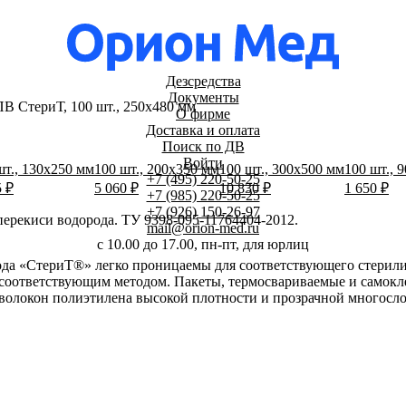
Дезсредства
Документы
 СтериТ, 100 шт., 250х480 мм
О фирме
Доставка и оплата
Поиск по ДВ
Войти
шт., 130х250 мм
100 шт., 200х350 мм
100 шт., 300х500 мм
100 шт., 
+7 (495) 220-50-25
5 ₽
5 060 ₽
10 830 ₽
1 650 ₽
+7 (985) 220-50-25
+7 (926) 150-26-97
ерекиси водорода. ТУ 9398-095-11764404-2012.
mail@orion-med.ru
c 10.00 до 17.00, пн-пт, для юрлиц
ода «СтериТ®» легко проницаемы для соответствующего стерили
 соответствующим методом. Пакеты, термосвариваемые и самокл
 волокон полиэтилена высокой плотности и прозрачной многосл