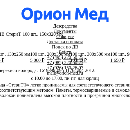
Дезсредства
Документы
 СтериТ, 100 шт., 150х320 мм
О фирме
Доставка и оплата
Поиск по ДВ
Войти
шт., 130х250 мм
100 шт., 200х350 мм
100 шт., 300х500 мм
100 шт., 
+7 (495) 220-50-25
5 ₽
5 060 ₽
10 830 ₽
1 650 ₽
+7 (985) 220-50-25
+7 (926) 150-26-97
ерекиси водорода. ТУ 9398-095-11764404-2012.
mail@orion-med.ru
c 10.00 до 17.00, пн-пт, для юрлиц
ода «СтериТ®» легко проницаемы для соответствующего стерили
 соответствующим методом. Пакеты, термосвариваемые и самокл
 волокон полиэтилена высокой плотности и прозрачной многосл