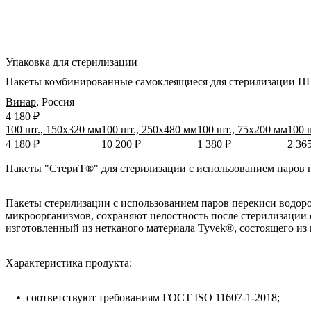
Упаковка для стерилизации
Пакеты комбинированные самоклеящиеся для стерилизации ППВ
Винар
,
Россия
4 180 ₽
100 шт., 150х320 мм
100 шт., 250х480 мм
100 шт., 75x200 мм
100 
4 180 ₽
10 200 ₽
1 380 ₽
2 36
Пакеты "СтериТ®" для стерилизации с использованием паров п
Пакеты стерилизации с использованием паров перекиси водор
микроорганизмов, сохраняют целостность после стерилизации
изготовленный из нетканого материала Tyvek®, состоящего из
Характеристика продукта:
• соответствуют требованиям ГОСТ ISO 11607-1-2018;