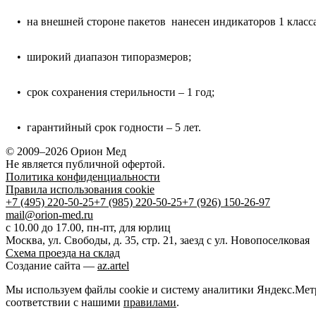
• на внешней стороне пакетов нанесен индикаторов 1 класса
• широкий диапазон типоразмеров;
• срок сохранения стерильности – 1 год;
• гарантийный срок годности – 5 лет.
© 2009–2026 Орион Мед
Не является публичной офертой.
Политика конфиденциальности
Правила использования cookie
+7 (495) 220-50-25
+7 (985) 220-50-25
+7 (926) 150-26-97
mail@orion-med.ru
c 10.00 до 17.00, пн-пт, для юрлиц
Москва, ул. Свободы, д. 35, стр. 21, заезд с ул. Новопоселковая
Схема проезда на склад
Создание сайта —
az.artel
Мы используем файлы cookie и систему аналитики Яндекс.Метри
соответствии с нашими
правилами
.