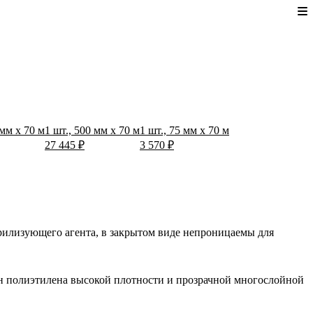
 мм x 70 м
1 шт., 500 мм x 70 м
1 шт., 75 мм x 70 м
27 445 ₽
3 570 ₽
рилизующего агента, в закрытом виде непроницаемы для
он полиэтилена высокой плотности и прозрачной многослойной