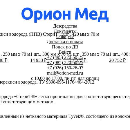
Дезсредства
Документы
иси водорода (ППВ) СтериТ, 1 шт., 420 мм x 70 м
О фирме
Доставка и оплата
Поиск по ДВ
Войти
., 250 мм x 70 м
1 шт., 300 мм x 70 м
1 шт., 350 мм x 70 м
1 шт., 400
+7 (495) 220-50-25
88 ₽
14 933 ₽
17 875 ₽
20 752 ₽
+7 (985) 220-50-25
+7 (926) 150-26-97
mail@orion-med.ru
c 10.00 до 17.00, пн-пт, для юрлиц
ерекиси водорода. ТУ 9398-095-11764404-2012.
одорода «СтериТ®» легко проницаемы для соответствующего сте
 соответствующим методом.
товленный из нетканого материала Tyvek®, состоящего из волок