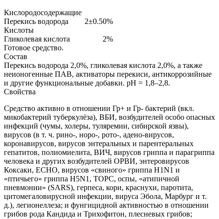
Кислородосодержащие
Перекись водорода
2±0.50%
Кислоты
Гликолевая кислота
2%
Готовое средство.
Состав
Перекись водорода 2,0%, гликолевая кислота 2,0%, а также
неионогенные ПАВ, активаторы перекиси, антикоррозийные
и другие функциональные добавки. pH = 1,8–2,8.
Свойства
Средство активно в отношении Гр+ и Гр- бактерий (вкл.
микобактерий туберкулёза), ВБИ, возбудителей особо опасных
инфекций (чумы, холеры, туляремии, сибирской язвы),
вирусов (в т. ч. рино-, норо-, рото-, адено-вирусов,
коронавирусов, вирусов энтеральных и парентеральных
гепатитов, полиомиелита, ВИЧ, вирусов гриппа и парагриппа
человека и других возбудителей ОРВИ, энтеровирусов
Коксаки, ЕСНО, вирусов «свиного» гриппа H1N1 и
«птичьего» гриппа H5N1, ТОРС, оспы, «атипичной
пневмонии» (SARS), герпеса, кори, краснухи, паротита,
цитомегаловирусной инфекции, вируса Эбола, Марбург и т.
д.), легионеллеза; и фунгицидной активностью в отношении
грибов рода Кандида и Трихофитон, плесневых грибов;