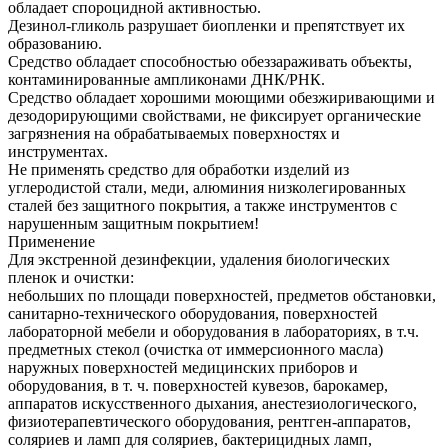
обладает спороцидной активностью.
Дезинол-гликоль разрушает биопленки и препятствует их
образованию.
Средство обладает способностью обеззараживать объекты,
контаминированные ампликонами ДНК/РНК.
Средство обладает хорошими моющими обезжиривающими и
дезодорирующими свойствами, не фиксирует органические
загрязнения на обрабатываемых поверхностях и
инструментах.
Не применять средство для обработки изделий из
углеродистой стали, меди, алюминия низколегированных
сталей без защитного покрытия, а также инструментов с
нарушенным защитным покрытием!
Применение
Для экстренной дезинфекции, удаления биологических
пленок и очистки:
небольших по площади поверхностей, предметов обстановки,
санитарно-технического оборудования, поверхностей
лабораторной мебели и оборудования в лабораториях, в т.ч.
предметных стекол (очистка от иммерсионного масла)
наружных поверхностей медицинских приборов и
оборудования, в т. ч. поверхностей кувезов, барокамер,
аппаратов искусственного дыхания, анестезиологического,
физиотерапевтического оборудования, рентген-аппаратов,
соляриев и ламп для соляриев, бактерицидных ламп,