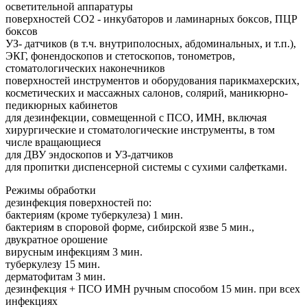
осветительной аппаратуры
поверхностей СО2 - инкубаторов и ламинарных боксов, ПЦР
боксов
УЗ- датчиков (в т.ч. внутриполосных, абдоминальных, и т.п.),
ЭКГ, фонендоскопов и стетоскопов, тонометров,
стоматологических наконечников
поверхностей инструментов и оборудования парикмахерских,
косметических и массажных салонов, солярий, маникюрно-
педикюрных кабинетов
для дезинфекции, совмещенной с ПСО, ИМН, включая
хирургические и стоматологические инструменты, в том
числе вращающиеся
для ДВУ эндоскопов и УЗ-датчиков
для пропитки диспенсерной системы с сухими салфетками.
Режимы обработки
дезинфекция поверхностей по:
бактериям (кроме туберкулеза) 1 мин.
бактериям в споровой форме, cибирской язве 5 мин.,
двукратное орошение
вирусным инфекциям 3 мин.
туберкулезу 15 мин.
дерматофитам 3 мин.
дезинфекция + ПСО ИМН ручным способом 15 мин. при всех
инфекциях