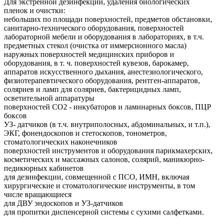
Для экстренной дезинфекции, удаления биологических
пленок и очистки:
небольших по площади поверхностей, предметов обстановки,
санитарно-технического оборудования, поверхностей
лабораторной мебели и оборудования в лабораториях, в т.ч.
предметных стекол (очистка от иммерсионного масла)
наружных поверхностей медицинских приборов и
оборудования, в т. ч. поверхностей кувезов, барокамер,
аппаратов искусственного дыхания, анестезиологического,
физиотерапевтического оборудования, рентген-аппаратов,
соляриев и ламп для соляриев, бактерицидных ламп,
осветительной аппаратуры
поверхностей СО2 - инкубаторов и ламинарных боксов, ПЦР
боксов
УЗ- датчиков (в т.ч. внутриполосных, абдоминальных, и т.п.),
ЭКГ, фонендоскопов и стетоскопов, тонометров,
стоматологических наконечников
поверхностей инструментов и оборудования парикмахерских,
косметических и массажных салонов, солярий, маникюрно-
педикюрных кабинетов
для дезинфекции, совмещенной с ПСО, ИМН, включая
хирургические и стоматологические инструменты, в том
числе вращающиеся
для ДВУ эндоскопов и УЗ-датчиков
для пропитки диспенсерной системы с сухими салфетками.