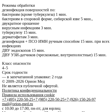
Режимы обработки
дезинфекция поверхностей по:
бактериям (кроме туберкулеза) 1 мин.
бактериям в споровой форме, cибирской язве 5 мин.,
двукратное орошение
вирусным инфекциям 3 мин.
туберкулезу 15 мин.
дерматофитам 3 мин.
дезинфекция + ПСО ИМН ручным способом 15 мин. при всех
инфекциях
ДВУ эндоскопов 15 мин.
ДВУ УЗИ-датчиков (чрескожные, внутриполостные) 15 мин.
Класс опасности
4–5
Срок годности
—
в запечатанной упаковке
: 2 года
© 2009–2026 Орион Мед
Не является публичной офертой.
Политика конфиденциальности
Правила использования cookie
+7 (495) 220-50-25
+7 (985) 220-50-25
+7 (926) 150-26-97
mail@orion-med.ru
c 10.00 до 17.00, пн-пт, для юрлиц