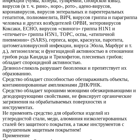
инфекций (чумы, холеры, туляремии, сибирской язвы),
вирусов (в т. ч. рино-, норо-, рото-, адено-вирусов,
коронавирусов, вирусов энтеральных и парентеральных
гепатитов, полиомиелита, ВИЧ, вирусов гриппа и парагриппа
человека и других возбудителей ОРВИ, энтеровирусов
Коксаки, ЕСНО, вирусов «свиного» гриппа H1N1 и
«птичьего» гриппа H5N1, ТОРС, оспы, «атипичной
пневмонии» (SARS), герпеса, кори, краснухи, паротита,
цитомегаловирусной инфекции, вируса Эбола, Марбург и т.
д.), легионеллеза; и фунгицидной активностью в отношении
грибов рода Кандида и Трихофитон, плесневых грибов;
обладает спороцидной активностью.
Дезинол-гликоль разрушает биопленки и препятствует их
образованию.
Средство обладает способностью обеззараживать объекты,
контаминированные ампликонами ДНК/РНК.
Средство обладает хорошими моющими обезжиривающими и
дезодорирующими свойствами, не фиксирует органические
загрязнения на обрабатываемых поверхностях и
инструментах.
Не применять средство для обработки изделий из
углеродистой стали, меди, алюминия низколегированных
сталей без защитного покрытия, а также инструментов с
нарушенным защитным покрытием!
Применение