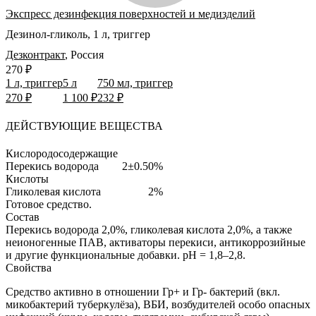
Экспресс дезинфекция поверхностей и медизделий
Дезинол-гликоль, 1 л, триггер
Дезконтракт
,
Россия
270 ₽
1 л, триггер
5 л
750 мл, триггер
270 ₽
1 100 ₽
232 ₽
ДЕЙСТВУЮЩИЕ ВЕЩЕСТВА
Кислородосодержащие
Перекись водорода
2±0.50%
Кислоты
Гликолевая кислота
2%
Готовое средство.
Состав
Перекись водорода 2,0%, гликолевая кислота 2,0%, а также
неионогенные ПАВ, активаторы перекиси, антикоррозийные
и другие функциональные добавки. pH = 1,8–2,8.
Свойства
Средство активно в отношении Гр+ и Гр- бактерий (вкл.
микобактерий туберкулёза), ВБИ, возбудителей особо опасных