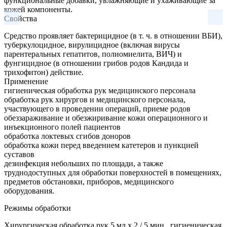
функциональные добавки, увлажняющие и ухаживающие за
кожей компоненты.
Свойства
Средство проявляет бактерицидное (в т. ч. в отношении ВБИ),
туберкулоцидное, вирулицидное (включая вирусы
парентеральных гепатитов, полиомиелита, ВИЧ) и
фунгицидное (в отношении грибов родов Кандида и
трихофитон) действие.
Применение
гигиеническая обработка рук медицинского персонала
обработка рук хирургов и медицинского персонала,
участвующего в проведении операций, приеме родов
обеззараживание и обезжиривание кожи операционного и
инъекционного полей пациентов
обработка локтевых сгибов доноров
обработка кожи перед введением катетеров и пункцией
суставов
дезинфекция небольших по площади, а также
труднодоступных для обработки поверхностей в помещениях,
предметов обстановки, приборов, медицинского
оборудования.
Режимы обработки
Хирургическая обработка рук 5 мл х 2 / 5 мин., гигиеническая