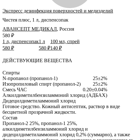
Экспресс дезинфекция поверхностей и медизделий
Чистея плюс, 1 л, диспенсопак
АВАНСЕПТ МЕДИКАЛ
,
Россия
580 ₽
1 л, диспенсопак
1 л
100 мл, спрей
580 ₽
580 ₽
140 ₽
ДЕЙСТВУЮЩИЕ ВЕЩЕСТВА
Спирты
N-пропанол (пропанол-1)
25±2%
Изопропиловый спирт (пропанол-2)
25±2%
Смесь ЧАС
0.20±0.04%
Алкилдиметилбензиламмоний хлорид (АДБАХ)
Дидецилдиметиламмоний хлорид
Готовое средство.
Кожный антисептик, раствор в виде
бесцветной прозрачной жидкости.
Состав
Пропанол-2 25%, пропанол-1 25%,
алкилдиметилбензиламмоний хлорид и
дидецилдиметиламмоний хлорид 0,2% (суммарно), а также