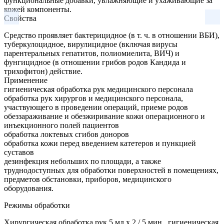
функциональные добавки, увлажняющие и ухаживающие за
кожей компоненты.
Свойства
Средство проявляет бактерицидное (в т. ч. в отношении ВБИ),
туберкулоцидное, вирулицидное (включая вирусы
парентеральных гепатитов, полиомиелита, ВИЧ) и
фунгицидное (в отношении грибов родов Кандида и
трихофитон) действие.
Применение
гигиеническая обработка рук медицинского персонала
обработка рук хирургов и медицинского персонала,
участвующего в проведении операций, приеме родов
обеззараживание и обезжиривание кожи операционного и
инъекционного полей пациентов
обработка локтевых сгибов доноров
обработка кожи перед введением катетеров и пункцией
суставов
дезинфекция небольших по площади, а также
труднодоступных для обработки поверхностей в помещениях,
предметов обстановки, приборов, медицинского
оборудования.
Режимы обработки
Хирургическая обработка рук 5 мл х 2 / 5 мин., гигиеническая