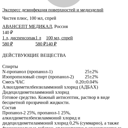
Экспресс дезинфекция поверхностей и медизделий
Чистея плюс, 100 мл, спрей
АВАНСЕПТ МЕДИКАЛ
,
Россия
140 ₽
1 л, диспенсопак
1 л
100 мл, спрей
580 ₽
580 ₽
140 ₽
ДЕЙСТВУЮЩИЕ ВЕЩЕСТВА
Спирты
N-пропанол (пропанол-1)
25±2%
Изопропиловый спирт (пропанол-2)
25±2%
Смесь ЧАС
0.20±0.04%
Алкилдиметилбензиламмоний хлорид (АДБАХ)
Дидецилдиметиламмоний хлорид
Готовое средство.
Кожный антисептик, раствор в виде
бесцветной прозрачной жидкости.
Состав
Пропанол-2 25%, пропанол-1 25%,
алкилдиметилбензиламмоний хлорид и
дидецилдиметиламмоний хлорид 0,2% (суммарно), а также