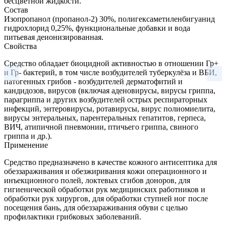
бесцветной жидкости.
Состав
Изопропанол (пропанол-2) 30%, полигексаметиленбигуанид
гидрохлорид 0,25%, функциональные добавки и вода
питьевая деионизированная.
Свойства
Средство обладает биоцидной активностью в отношении Гр+
и Гр- бактерий, в том числе возбудителей туберкулёза и ВБИ,
патогенных грибов - возбудителей дерматофитий и
кандидозов, вирусов (включая аденовирусы, вирусы гриппа,
парагриппа и других возбудителей острых респираторных
инфекций, энтеровирусы, ротавирусы, вирус полиомиелита,
вирусы энтеральных, парентеральных гепатитов, герпеса,
ВИЧ, атипичной пневмонии, птичьего гриппа, свиного
гриппа и др.).
Применение
Средство предназначено в качестве кожного антисептика для
обеззараживания и обезжиривания кожи операционного и
инъекционного полей, локтевых сгибов доноров, для
гигиенической обработки рук медицинских работников и
обработки рук хирургов, для обработки ступней ног после
посещения бань, для обеззараживания обуви с целью
профилактики грибковых заболеваний.