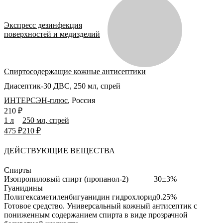
Экспресс дезинфекция
поверхностей и медизделий
Спиртосодержащие кожные антисептики
Диасептик-30 ДВС, 250 мл, спрей
ИНТЕРСЭН-плюс
,
Россия
210 ₽
1 л
250 мл, спрей
475 ₽
210 ₽
ДЕЙСТВУЮЩИЕ ВЕЩЕСТВА
Спирты
Изопропиловый спирт (пропанол-2)
30±3%
Гуанидины
Полигексаметиленбигуанидин гидрохлорид
0.25%
Готовое средство.
Универсальный кожный антисептик с
пониженным содержанием спирта в виде прозрачной