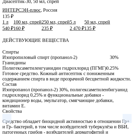
Диасептик-30, 50 мл, спрей
ИНТЕРСЭН-плюс
,
Россия
135 ₽
1 л
100 мл, спрей
250 мл, спрей
5 л
50 мл, спрей
540 ₽
160 ₽
235 ₽
2 470 ₽
135 ₽
ДЕЙСТВУЮЩИЕ ВЕЩЕСТВА
Спирты
Изопропиловый спирт (пропанол-2)
30%
Гуанидины
Полигексаметиленгуанидин гидрохлорид (ПГМГ)
0.25%
Готовое средство.
Кожный антисептик с пониженным
содержанием спирта в виде прозрачной бесцветной жидкости.
Состав
Изопропанол (пропанол-2) 30%, полигексаметиленбигуанид
гидрохлорид 0,25% и функциональные добавки -
кондиционер воды, эмульгатор, смягчающие добавки,
витамин Е.
Свойства
Средство обладает биоцидной активностью в отношении Гр+
и Гр- бактерий, в том числе возбудителей туберкулёза и ВБИ,
патогенных грибов - возбудителей дерматофитий и