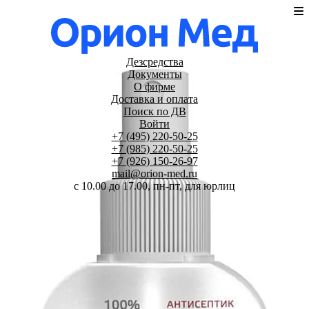
Дезсредства
Документы
О фирме
Доставка и оплата
Поиск по ДВ
Войти
+7 (495) 220-50-25
+7 (985) 220-50-25
+7 (926) 150-26-97
mail@orion-med.ru
c 10.00 до 17.00, пн-пт, для юрлиц