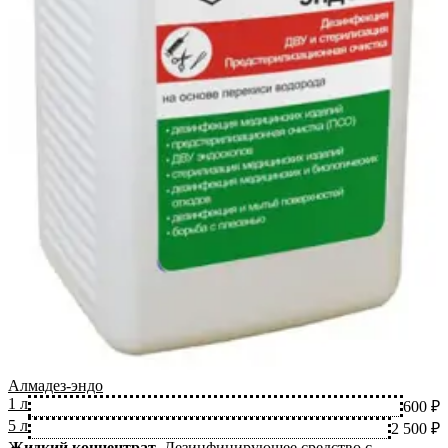
Алмадез-эндо
1 л
600 ₽
5 л
2 500 ₽
Жидкий концентрат
.
Дезинфицирующее средство с