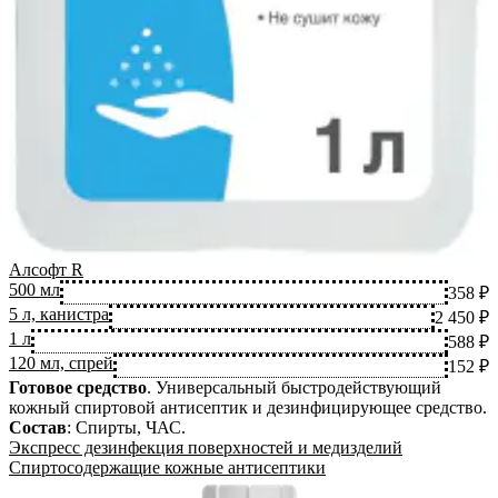
Алсофт R
500 мл
358 ₽
5 л, канистра
2 450 ₽
1 л
588 ₽
120 мл, спрей
152 ₽
Готовое средство
.
Универсальный быстродействующий
кожный спиртовой антисептик и дезинфицирующее средство.
Состав
:
Спирты, ЧАС
.
Экспресс дезинфекция поверхностей и медизделий
Спиртосодержащие кожные антисептики