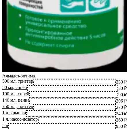
Алмадез-оптима
500 мл, триггер
230 ₽
50 мл, спрей
80 ₽
100 мл, спрей
90 ₽
140 мл, пенка
206 ₽
750 мл, триггер
270 ₽
1 л, крышка
240 ₽
1 л, насос-дозатор
260 ₽
5 л
950 ₽