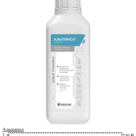
Альпинол
1 л
720 ₽