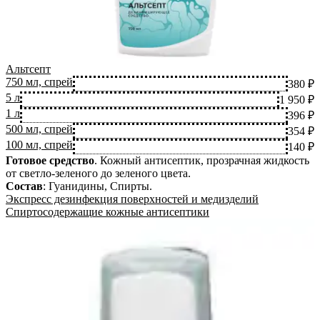
Альтсепт
750 мл, спрей
380 ₽
5 л
1 950 ₽
1 л
396 ₽
500 мл, спрей
354 ₽
100 мл, спрей
140 ₽
Готовое средство
.
Кожный антисептик, прозрачная жидкость
от светло-зеленого до зеленого цвета.
Состав
:
Гуанидины, Спирты
.
Экспресс дезинфекция поверхностей и медизделий
Спиртосодержащие кожные антисептики