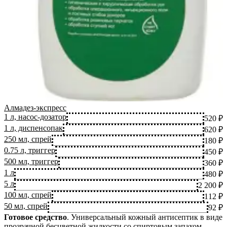
Алмадез-экспресс
1 л, насос-дозатор
520 ₽
1 л, диспенсопак
620 ₽
250 мл, спрей
180 ₽
0.75 л, триггер
450 ₽
500 мл, триггер
360 ₽
1 л
480 ₽
5 л
2 200 ₽
100 мл, спрей
112 ₽
50 мл, спрей
92 ₽
Готовое средство
.
Универсальный кожный антисептик в виде
прозрачной бесцветной жидкости со спиртовым запахом.