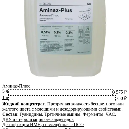
Аминаз-Плюс
5 л
3 575 ₽
1 л
750 ₽
Жидкий концентрат
.
Прозрачная жидкость бесцветного или
желтого цвета с моющими и дезодорирующими свойствами.
Состав
:
Гуанидины, Третичные амины, Ферменты, ЧАС
.
ДВУ и стерилизация без альдегидов
Дезинфекция ИМН, совмещённая с ПСО